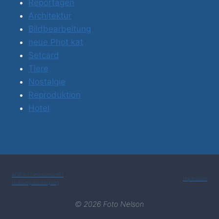
Reportagen
Architektur
Bildbearbeitung
neue Phot kat
Setcard
Tiere
Nostalgie
Reproduktion
Hotel
AGB´s / Urheberrecht /
Impressum
Nutzungsbewilligung
© 2026 Foto Nelson