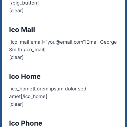
[/big_button]
[clear]
Ico Mail
[ico_mail email=“you@email.com“]Email George
Smith[/ico_mail]
[clear]
Ico Home
[ico_home]Lorem ipsum dolor sed
amet[/ico_home]
[clear]
Ico Phone